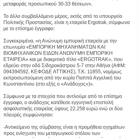
μεταφοράς προσωπικού 30-33 θέσεων».
Το άλλο συμβαλλόμενο μέρος, εκτός από το υπουργείο
Πολιτικής Προστασίας, είναι η εταιρεία Ergotrak, σύμφωνα
με το επίσημο έγγραφο:
Συγκεκριμένα, «η Ανώνυμη εμπορική εταιρεία με την
επωνυμία «ΕΜΠΟΡΙΚΗ ΜΗΧΑΝΗΜΑΤΩΝ ΚΑΙ
ΒΙΟΜΗΧΑΝΙΚΩΝ ΕΙΔΩΝ ΑΝΩΝΥΜΗ ΕΜΠΟΡΙΚΗ
ΕΤΑΙΡΕΙΑ» και με διακριτικό τίτλο «ERGOTRAK», που
εδρεύει στην οδό Σιδηροκάστρου 5-7 στην Αθήνα (ΑΦΜ:
094394592, ΚΕΦΟΔΕ ΑΤΤΙΚΗΣ), Τ.Κ. 11855, νομίμως
εκπροσωπούμενη από την κυρία Παππά Αγγελική του
Κωνσταντίνου (στο εξής ο «Ανάδοχος»)».
Σύμφωνα με τα στοιχεία που αντλούμε από το επίσημο
έγγραφο, ο ανάδοχος κατέθεσε εγγυητική επιστολή
ασφαλιστικής εταιρείας ύψους 22.258 ευρώ ενώ οι δύο
πλευρές συμφώνησαν:
-Αντικείμενο της σύμβασης είναι η προμήθεια οχημάτων
προς ενίσχυση του μεταγωγικού στόλου των