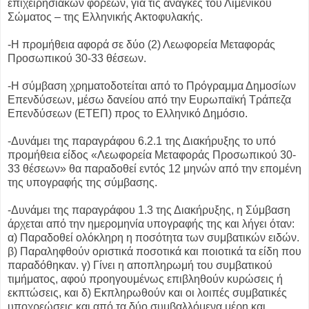
επιχειρησιακών φορέων, για τις ανάγκες του Λιμενικού
Σώματος – της Ελληνικής Ακτοφυλακής.
-Η προμήθεια αφορά σε δύο (2) Λεωφορεία Μεταφοράς
Προσωπικού 30-33 θέσεων.
-Η σύμβαση χρηματοδοτείται από το Πρόγραμμα Δημοσίων
Επενδύσεων, μέσω δανείου από την Ευρωπαϊκή Τράπεζα
Επενδύσεων (ΕΤΕΠ) προς το Ελληνικό Δημόσιο.
-Δυνάμει της παραγράφου 6.2.1 της Διακήρυξης το υπό
προμήθεια είδος «Λεωφορεία Μεταφοράς Προσωπικού 30-
33 θέσεων» θα παραδοθεί εντός 12 μηνών από την επομένη
της υπογραφής της σύμβασης.
-Δυνάμει της παραγράφου 1.3 της Διακήρυξης, η Σύμβαση
άρχεται από την ημερομηνία υπογραφής της και λήγει όταν:
α) Παραδοθεί ολόκληρη η ποσότητα των συμβατικών ειδών.
β) Παραληφθούν οριστικά ποσοτικά και ποιοτικά τα είδη που
παραδόθηκαν. γ) Γίνει η αποπληρωμή του συμβατικού
τιμήματος, αφού προηγουμένως επιβληθούν κυρώσεις ή
εκπτώσεις, και δ) Εκπληρωθούν και οι λοιπές συμβατικές
υποχρεώσεις και από τα δύο συμβαλλόμενα μέρη και