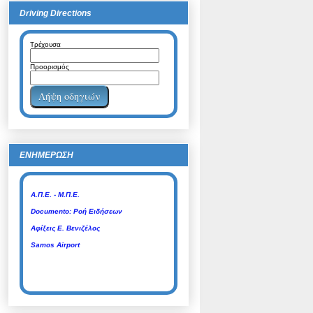
Driving Directions
Τρέχουσα
Προορισμός
Χάρτης Πλοίων Online
Εφημερεύοντα Φαρμακεία
ΕΝΗΜΕΡΩΣΗ
SAMOS 102 FM
Α.Π.Ε. - Μ.Π.Ε.
Documento: Ροή Ειδήσεων
Αφίξεις Ε. Βενιζέλος
Samos Airport