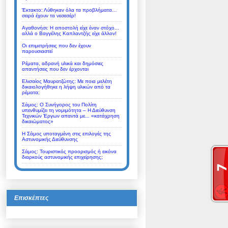
Έκτακτο: Λύθηκαν όλα τα προβλήματα…
σειρά έχουν τα νεσεσέρ!
Αγαθονήσι: Η αποστολή είχε έναν στόχο...
αλλά ο Βαγγέλης Καπλαντζής είχε άλλον!
Οι επιμετρήσεις που δεν έχουν
παρουσιαστεί
Ρέματα, αδρανή υλικά και δημόσιες
απαντήσεις που δεν έρχονται
Ελισαίος Μαυρατζώτης: Με ποια μελέτη
δικαιολογήθηκε η λήψη υλικών από τα
ρέματα;
Σάμος: Ο Συνήγορος του Πολίτη
υπενθυμίζει τη νομιμότητα – Η Διεύθυνση
Τεχνικών Έργων απαντά με... «κατάχρηση
δικαιώματος»
Η Σάμος υποταγμένη στις επιλογές της
Αστυνομικής Διεύθυνσης
Σάμος: Τουριστικός προορισμός ή εικόνα
διαρκούς αστυνομικής επιχείρησης;
Επισκέπτες