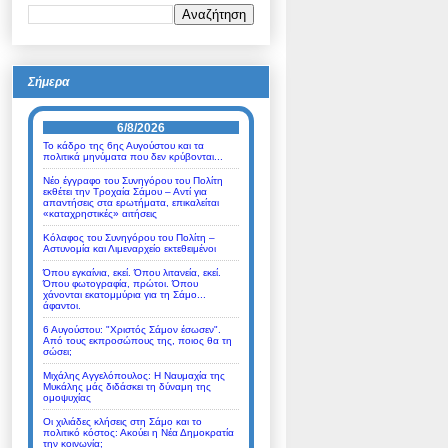
Σήμερα
6/8/2026
Το κάδρο της 6ης Αυγούστου και τα
πολιτικά μηνύματα που δεν κρύβονται...
Νέο έγγραφο του Συνηγόρου του Πολίτη
εκθέτει την Τροχαία Σάμου – Αντί για
απαντήσεις στα ερωτήματα, επικαλείται
«καταχρηστικές» αιτήσεις
Κόλαφος του Συνηγόρου του Πολίτη –
Αστυνομία και Λιμεναρχείο εκτεθειμένοι
Όπου εγκαίνια, εκεί. Όπου λιτανεία, εκεί.
Όπου φωτογραφία, πρώτοι. Όπου
χάνονται εκατομμύρια για τη Σάμο...
άφαντοι.
6 Αυγούστου: "Χριστός Σάμον έσωσεν".
Από τους εκπροσώπους της, ποιος θα τη
σώσει;
Μιχάλης Αγγελόπουλος: Η Ναυμαχία της
Μυκάλης μάς διδάσκει τη δύναμη της
ομοψυχίας
Οι χιλιάδες κλήσεις στη Σάμο και το
πολιτικό κόστος: Ακούει η Νέα Δημοκρατία
την κοινωνία;