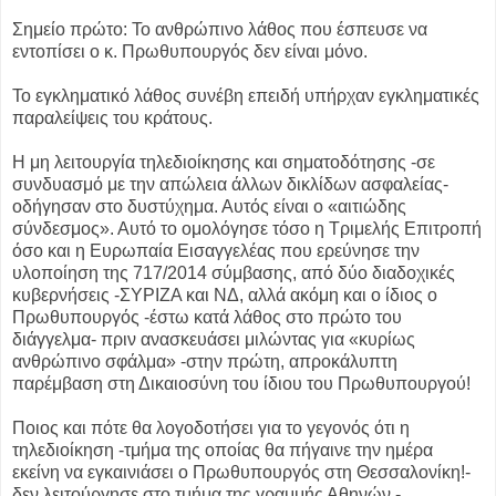
Σημείο πρώτο: Το ανθρώπινο λάθος που έσπευσε να
εντοπίσει ο κ. Πρωθυπουργός δεν είναι μόνο.
Το εγκληματικό λάθος συνέβη επειδή υπήρχαν εγκληματικές
παραλείψεις του κράτους.
Η μη λειτουργία τηλεδιοίκησης και σηματοδότησης -σε
συνδυασμό με την απώλεια άλλων δικλίδων ασφαλείας-
οδήγησαν στο δυστύχημα. Αυτός είναι ο «αιτιώδης
σύνδεσμος». Αυτό το ομολόγησε τόσο η Τριμελής Επιτροπή
όσο και η Ευρωπαία Εισαγγελέας που ερεύνησε την
υλοποίηση της 717/2014 σύμβασης, από δύο διαδοχικές
κυβερνήσεις -ΣΥΡΙΖΑ και ΝΔ, αλλά ακόμη και ο ίδιος ο
Πρωθυπουργός -έστω κατά λάθος στο πρώτο του
διάγγελμα- πριν ανασκευάσει μιλώντας για «κυρίως
ανθρώπινο σφάλμα» -στην πρώτη, απροκάλυπτη
παρέμβαση στη Δικαιοσύνη του ίδιου του Πρωθυπουργού!
Ποιος και πότε θα λογοδοτήσει για το γεγονός ότι η
τηλεδιοίκηση -τμήμα της οποίας θα πήγαινε την ημέρα
εκείνη να εγκαινιάσει ο Πρωθυπουργός στη Θεσσαλονίκη!-
δεν λειτούργησε στο τμήμα της γραμμής Αθηνών -