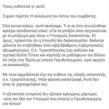
Ποιος ευθύνεται γι’ αυτό;
Σημείο πέμπτο: Η αλλοίωση του τόπου του συμβάντος
Όλα έγιναν καλώς -αυτό ακούγαμε. Τι κι αν έτσι απωλέσθηκε
κρίσιμο αποδεικτικό υλικό; «Για τα μπάζα» όσοι ασχολούνται
με το μπάζωμα μας έλεγε ο Υπουργός Δικαιοσύνης. ΚΙ
όμως, προκύπτει ότι η σπουδή δεν δικαιολογείται. Φαίνεται
μάλιστα ότι επιβλήθηκε από υψηλόβαθμους κυβερνητικούς
αξιωματούχους. Ο κ. Τριαντόπουλος έχει εκδώσει και
σχετικά δελτία Τύπου και κόμπαζε σε ραδιόφωνο του Βόλου
ότι πήγε στα Τέμπη με εντολή Πρωθυπουργού, πριν αρχίσει
να ανασκευάζει.
Με ποια αρμοδιότητα είχε την ευθύνη της ειδικής αποστολής
ο κ. Τριαντόπουλος; Ήταν φυσική καταστροφή; Αυτό δεν
είναι το χαρτοφυλάκιό του;
Η εξεταστική επιτροπή δεν εξέτασε κρίσιμους μάρτυρες
-ούτε τον ίδιο τον Υπουργό που έστειλε ο Πρωθυπουργός
επί τόπου!