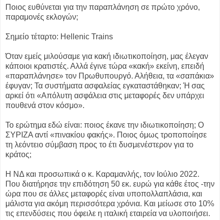
Ποιος ευθύνεται για την παραπλάνηση σε πρώτο χρόνο,
παραμονές εκλογών;
Σημείο τέταρτο: Hellenic Trains
Όταν εμείς μιλούσαμε για κακή ιδιωτικοποίηση, μας έλεγαν
κάποιοι κρατιστές. Αλλά έγινε τώρα «κακή» εκείνη, επειδή
«παραπλάνησε» τον Πρωθυπουργό. Αλήθεια, τα «σαπάκια»
έφυγαν; Τα συστήματα ασφαλείας εγκαταστάθηκαν; Ή σας
αρκεί ότι «Απόλυτη ασφάλεια στις μεταφορές δεν υπάρχει
πουθενά στον κόσμο».
Το ερώτημα εδώ είναι: ποιος έκανε την ιδιωτικοποίηση; Ο
ΣΥΡΙΖΑ αντί «πινακίου φακής». Ποιος όμως τροποποίησε
τη λεόντειο σύμβαση προς το έτι δυσμενέστερον για το
κράτος;
Η ΝΔ και προσωπικά ο κ. Καραμανλής, τον Ιούλιο 2022.
Που διατήρησε την επιδότηση 50 εκ. ευρώ για κάθε έτος -την
ώρα που σε άλλες μεταφορές είναι υποπολλαπλάσια, και
μάλιστα για ακόμη περισσότερα χρόνια. Και μείωσε στο 10%
τις επενδύσεις που όφειλε η ιταλική εταιρεία να υλοποιήσει.