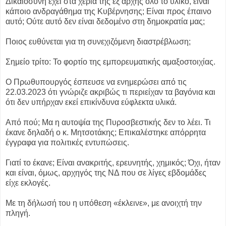
Δικαιοσύνη έχει στα χέρια της εξ αρχής όλο το υλικό, είναι
κάποιο ανδραγάθημα της Κυβέρνησης; Είναι προς έπαινο
αυτό; Ούτε αυτό δεν είναι δεδομένο στη δημοκρατία μας;
Ποιος ευθύνεται για τη συνεχιζόμενη διαστρέβλωση;
Σημείο τρίτο: Το φορτίο της εμπορευματικής αμαξοστοιχίας.
Ο Πρωθυπουργός έσπευσε να ενημερώσει από τις
22.03.2023 ότι γνώριζε ακριβώς τι περιείχαν τα βαγόνια και
ότι δεν υπήρχαν εκεί επικίνδυνα εύφλεκτα υλικά.
Από πού; Μα η αυτοψία της Πυροσβεστικής δεν το λέει. Τι
έκανε δηλαδή ο κ. Μητσοτάκης; Επικαλέστηκε απόρρητα
έγγραφα για πολιτικές εντυπώσεις.
Γιατί το έκανε; Είναι ανακριτής, ερευνητής, χημικός; Όχι, ήταν
και είναι, όμως, αρχηγός της ΝΔ που σε λίγες εβδομάδες
είχε εκλογές.
Με τη δήλωσή του η υπόθεση «έκλεινε», με ανοιχτή την
πληγή.