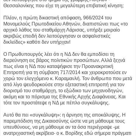
Θεσσαλονίκης που είχε τη μεγαλύτερη επιβατική κίνηση;
Πλέον, η πρώτη δικαστική απόφαση, 966/2024 του
Μονομελούς Πρωτοδικείου Αθηνών, διαπιστώνει πως «το
αρχικό λάθος του σταθμάρχη Λάρισας, υπήρξε μοιραίο
ακριβώς επειδή δεν λειτούργησαν οι ασφαλιστικές
δικλείδες» καθότι δεν υπήρχαν!
Ο Πρωθυπουργός λέει ότι η ΝΔ δεν θα εμποδίσει τη
διερεύνηση εις βάρος πολιτικών προσώπων. Αλλά ξεχνά
πως είναι η ΝΔ που καταψήφισε την Προανακριτική
Επιτροπή για τη σύμβαση 717/2014 και χειροκροτούσε εν
χορώ τον ελεγχόμενο κ. Καραμανλή. Τον άνθρωπο που μετά
από λίγο ψευδορκούσε στην εξεταστική επιτροπή για τον
διορισμό του σταθμάρχη, το εξώδικο των μηχανοδηγών,
ακόμη και το πόρισμα της Εθνικής Αρχής Διαφάνειας. Και
τότε τον προστάτεψε η ΝΔ με πέπλο συγκάλυψης.
Αυτό θα πει «συγκάλυψη»: η άρνηση της αποκάλυψης. Η
παρεμπόδιση της Δικαιοσύνης ώστε να μη μάθουμε τους
υπευθύνους, να μη μάθουμε αν τα όσα περιέγραψε -με
ανατριχιαστική ακρίβεια- ο κ. Βορίδης εδώ σήμερα πράγματι