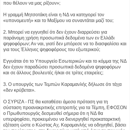
που θέλουν να μας ρίξουν»;
Η γραμμή Μητσοτάκη είναι η ΝΔ να κατηγορεί τον
«υπονομευτή» και το Μαξίμου να συναντάται μαζί του;
2. Μπορεί να εγγυηθεί ότι δεν έχουν διαρρεύσει για
παράνομη χρήση προσωπικά δεδομένα των εν Ελλάδι
ψηφοφόρων; Αν ναι, γιατί δεν μπόρεσε να το διασφαλίσει και
για τους Έλληνες ψηφοφόρους του εξωτερικού;
Εγγυάται ότι το Υπουργείο Εσωτερικών και το κόμμα της ΝΔ
δεν έχουν παραδώσει προσωπικά δεδομένα ψηφοφόρων
και σε άλλους βουλευτές ή/και σε τρίτες εταιρείες;
3. Ο υπουργός των Τεμπών Καραμανλής δήλωσε ότι τάχα
«δεν κρύβεται».
Ο ΣΥΡΙΖΑ - ΠΣ θα καταθέσει άμεσα πρόταση για τη
σύσταση προανακριτικής επιτροπής για τα Τέμπη, ΕΦΟΣΟΝ
ο Πρωθυπουργός δεσμευθεί σήμερα ότι η ΝΔ θα
υπερψηφίσει, προκειμένου να διενεργηθεί προκαταρκτική
εξέταση ώστε ο Κώστας Αχ. Καραμανλής να οδηγηθεί, βάσει